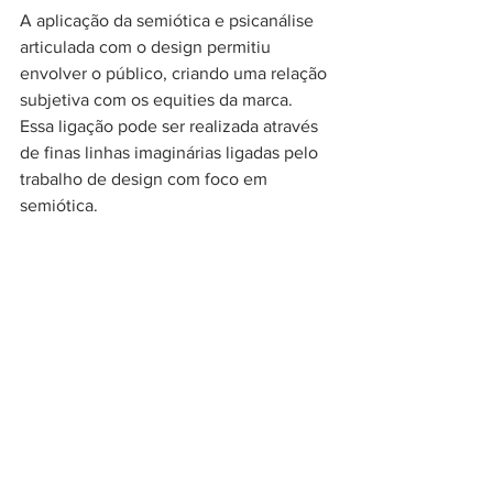
A aplicação da semiótica e psicanálise 
articulada com o design permitiu 
envolver o público, criando uma relação 
subjetiva com os equities da marca. 
Essa ligação pode ser realizada através 
de finas linhas imaginárias ligadas pelo 
trabalho de design com foco em 
semiótica.
Nestas duas aventuras, além dos 
conceitos, a 808 Comunicação e 
Design tornou concretos o broadside, 
as embalagens, as figurinhas e o 
material destinado aos vendedores e 
público final.
#Packing
#Embalagem
#PepsiCo
#Semiótica
#Design