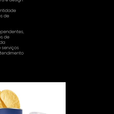
entidade
os de
dependentes,
os de
 da
 serviços
atendimento