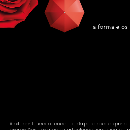
DE 
a forma e os
A oitocentoseoito foi idealizada para criar as princi
expressões das marcas, articulando semiótica, cult