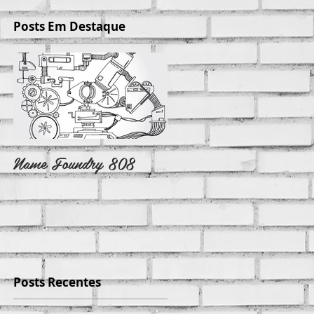
Posts Em Destaque
Name Foundry 808
Instante Estante
Posts Recentes