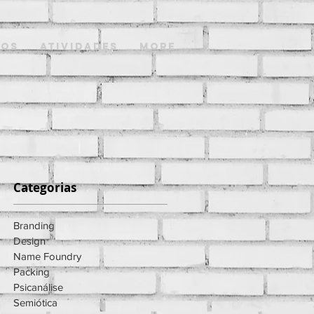
mos
Atividades
More
Categorias
ns
Branding
Design
ada
Name Foundry
Packing
Psicanálise
Semiótica