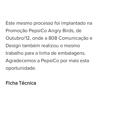
Este mesmo processo foi implantado na 
Promoção PepsiCo Angry Birds, de 
Outubro/12, onde a 808 Comunicação e 
Design também realizou o mesmo 
trabalho para a linha de embalagens. 
Agradecemos a PepsiCo por mais esta 
oportunidade.
Ficha Técnica
Cliente: PepsiCo do Brasil
Aprovação: Time PepsiCo – liderados 
por Chris Gomes + Ticiane Oquendo
Direção Geral + Planejamento: Ricardo 